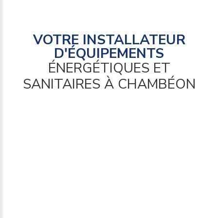
VOTRE
INSTALLATEUR
D'ÉQUIPEMENTS
ÉNERGÉTIQUES
ET
SANITAIRES
À
CHAMBÉON
climatisation
traitement de l’air & ventilation
rafraichissement adiabatique
réseaux industriels
chauffage
chaudières condensation