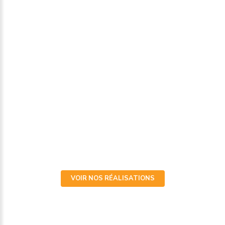
chaudières & poêles à granulés
pompes à chaleur (pac air/air, air/eau)
rénovation énergétique
plomberie
espaces bains / mise en conformité pmr
sav & entretiens
VOIR NOS RÉALISATIONS