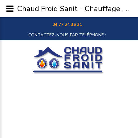
Chaud Froid Sanit - Chauffage , climatisation plomberie à Chambéon
04 77 24 36 31
CONTACTEZ-NOUS PAR TÉLÉPHONE :