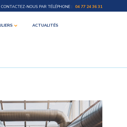
CONTACTEZ-NOUS PAR TÉLÉPHONE :
04 77 24 36 31
ULIERS
ACTUALITÉS
s chauffage
sation
 et SAV
erie
bains