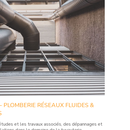
-
PLOMBERIE
RÉSEAUX
FLUIDES
&
S
études et les travaux associés, des dépannages et
llations dans le domaine de la tuyauterie