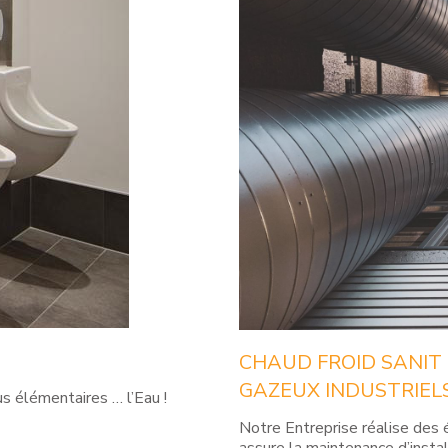
CHAUD
FROID
SANIT
GAZEUX
INDUSTRIEL
us élémentaires … l’Eau !
Notre Entreprise réalise des 
assure la maintenance d’insta